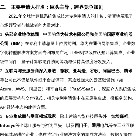
二、 主要申请人排名：巨头主导，跨界竞争加剧
2021年全球计算机系统集成技术专利申请人的排名，清晰地展现了
市场领导者与挑战者的力量对比。
1.
头部企业地位稳固
：中国的
华为技术有限公司
和美国的
国际商业机器
公司（IBM）
在专利申请总量上位居前列。华为在通信网络集成、企业数
字化转型解决方案方面专利布局广泛；IBM则继续在认知计算集成、企业
级中间件、量子计算软硬件协同等领域保持高强度研发投入。
2.
互联网与云服务商深入渗透
：
微软、亚马逊、谷歌、阿里巴巴、腾讯
等公司已不仅是软件或平台提供商，其通过强大的云基础设施（如
Azure、AWS、阿里云）和平台服务（PaaS/SaaS），深度介入系统集成
的底层架构与交付模式，相关专利申请集中在云原生集成、微服务架构、
API经济生态构建等方面。
3.
专业集成商与垂直领域玩家
：除上述综合型科技巨头外，如
埃森哲、
Infosys
等全球IT服务与咨询巨头，以及
西门子、通用电气
等在工业互联
网领域深耕的企业，也在特定行业解决方案的集成方法论、数据互操作