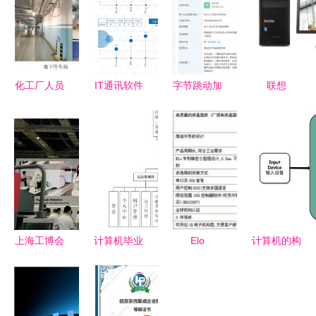
化工厂人员
IT通讯软件
字节跳动加
联想
定位系统建
与CG视觉
码视觉内容
ThinkStation
设成本解析
系统集成服
布局 图虫
P300图形
计算机系统
务领域分析
网增资至
工作站 高
集成服务视
报告
8000万，
效稳定的系
角
深化计算机
统集成解决
系统集成服
方案
务
上海工博会
计算机毕业
Elo
计算机的构
纪实 聚焦
设计SSM某
TouchSystems
成与系统集
工厂自动化
图书馆书籍
推出全新多
成服务的核
送料系统与
推荐系统的
功能后装式
心价值