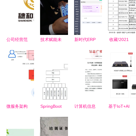
公司经营范
技术赋能未
新时代ERP
收藏!2021
围包括:计
来美好生活
的特性 基
年全球计算
算机系统服
从垂直蔬菜
于计算机系
机系统集成
务;人工智
工厂到程序
统集成服务
行业技术竞
能行业应用
远程移动物
的深度解析
争格局
系统集成服
体
务
微服务架构
SpringBoot
计算机信息
基于IoT+AI
治理的核心
旅行攻略系
系统集成资
技术融合智
知识点与架
统16gjg 选
质等级评定
能货柜核心
构图解析
择高质量计
条件解析与
系统方案