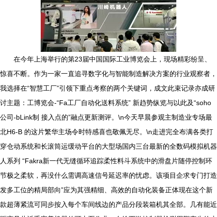
在今年上海举行的第23届中国国际工业博览会上，现场精彩纷呈、
惊喜不断。作为一家一直追寻数字化与智能制造解决方案的行业观察者，
我选择在“智慧工厂”引领下重点考察的两个关键词，成文此束记录亦成研
讨主题：工博览会-“Fa工厂自动化送料系统” 新趋势纵览与以此及“soho
公司-bLink制 接入点的”融点更新测评。\n今天早晨参观主制造业专场最
北H6-B 的这片繁华主场令时特感喜也敬佩无尽。\n走进完全布满各类打
穿仓动系统和长滚筒运缓动平台的大型场国内三台最新的全数码模拟机器
人系列 “Fakra新一代无缝循环追踪柔性料斗系统中的滑盘片随停控制环
节极之柔软，再没什么需调高速信号延迟率的忧虑。该项目企求专门打造
发多工位的精局部向”应为其强精细、高效的自动化装备正体现在这个新
款超薄紧流可同步按入每个车间线边的产品分段装箱机其全部。几有能近